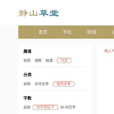
首页
手札
听闻
频道
周人
全部
读医
知道
习文
分类
全部
古代文学
现代文学
字数
全部
30万字以下
30-50万字