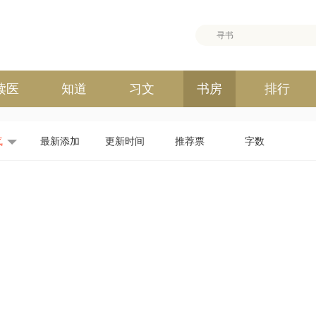
读医
知道
习文
书房
排行
气
最新添加
更新时间
推荐票
字数