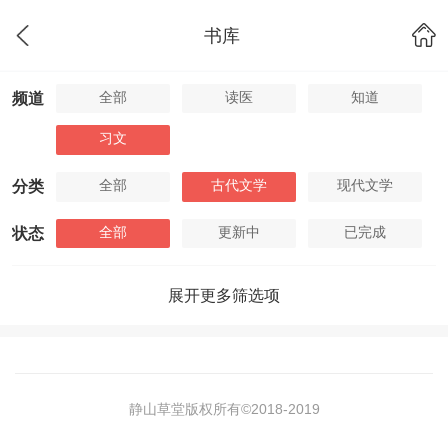
书库
全部
读医
知道
频道
习文
全部
古代文学
现代文学
分类
全部
更新中
已完成
状态
展开更多筛选项
静山草堂版权所有©2018-
2019